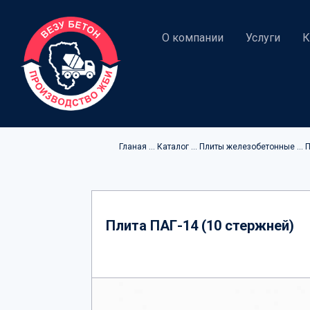
О компании
Услуги
К
Гланая
... Каталог
... Плиты железобетонные
...
Плита ПАГ-14 (10 стержней)