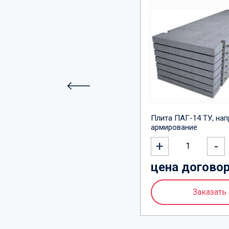
Плита ПАГ-14 ТУ, на
армирование
+
-
1
цена догово
Заказать