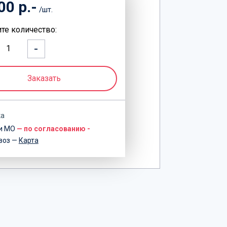
00 р.-
/шт.
те количество:
-
1
Заказать
ка
 и МО
— по согласованию -
воз —
Карта