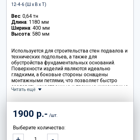
12-4-6 (Ш x В x Т)
Вес
: 0,64 тн
Длина
: 1180 мм
Ширина
: 400 мм
Высота
: 580 мм
Используется для строительства стен подвалов и
технических подпольев, а также для
обустройства фундаментальных оснований.
Поверхности изделий являются идеально
гладкими, а боковые стороны оснащены
монтажными петлями, что позволяет быстро
создавать качественные и прочные инженерные
Читать ещё
конструкции. Размеры блоков ФБС 12-4-6
обозначены маркировкой изделия:
12 - нормативная длина блока в дм;
1900 р.-
4 – нормативная ширина блока в дм;
/шт.
6 - нормативная высота блока в дм.
Выберите количество:
Оперативно доставим ваш заказ как в Москву,
+
-
так и Московсвкую область (Нахабино,
1