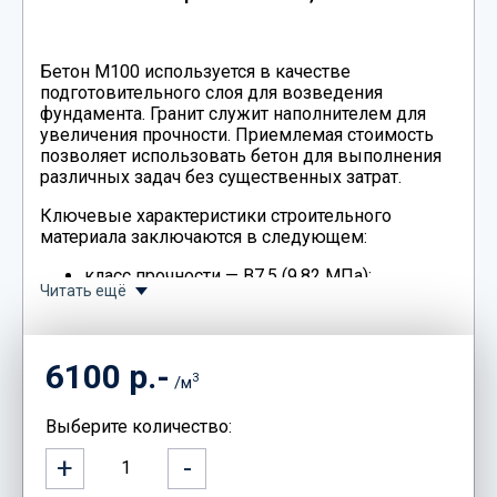
Бетон М100 используется в качестве
подготовительного слоя для возведения
фундамента. Гранит служит наполнителем для
увеличения прочности. Приемлемая стоимость
позволяет использовать бетон для выполнения
различных задач без существенных затрат.
Ключевые характеристики строительного
материала заключаются в следующем:
класс прочности — В7,5 (9,82 МПа);
Читать ещё
класс влагонепроницаемости — W2;
количество циклов разморозки — 50.
Оформить заявку на доставку бетонной смеси
6100 р.-
можно на сайте компании или по телефону.
3
/м
Контакты для связи указаны на странице.
Выберите количество:
+
-
1