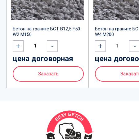
Бетон на граните БСТ В12,5 F50
Бетон на граните БС
W2 М150
W4 М200
+
-
+
-
1
1
цена договорная
цена догов
Заказать
Заказат